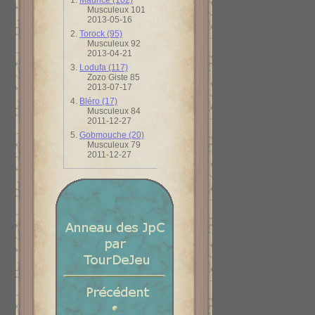
1.
Maurice (102)
Musculeux 101
2013-05-16
2.
Torock (95)
Musculeux 92
2013-04-21
3.
Lodufa (117)
Zozo Giste 85
2013-07-17
4.
Bléro (17)
Musculeux 84
2011-12-27
5.
Gobmouche (20)
Musculeux 79
2011-12-27