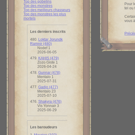
Top des gobelins
Pour l
Top des monstres
tel ou
Top des meilleurs chasseurs
Top des monstres les plus
Certai
mortels
vous à
Les derniers inscrits
Précé
480.
Loktar Jorundk
Ramnir (480)
Nodef 1
2026-06-05
479.
KAHIS (479)
Zozo Giste 1
2026-04-24
478.
Gunnar (478)
Mentalo 1
2025-07-31
477.
Gadjo (477)
Mentalo 23
2025-07-10
476.
Shakyra (476)
Vis Yonnair 3
2025-06-29
Les baroudeurs