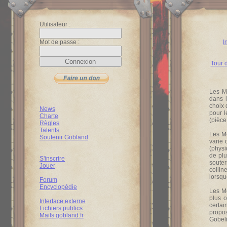
Utilisateur :
Mot de passe :
I
Tour 
Les Mo
dans l
choix 
News
pour l
Charte
(pièce
Règles
Talents
Les Mo
Soutenir Gobland
varie 
(physi
de plu
S'inscrire
soute
Jouer
colli
lorsqu
Forum
Encyclopédie
Les Mo
plus o
Interface externe
certai
Fichiers publics
propos
Mails gobland.fr
Gobel